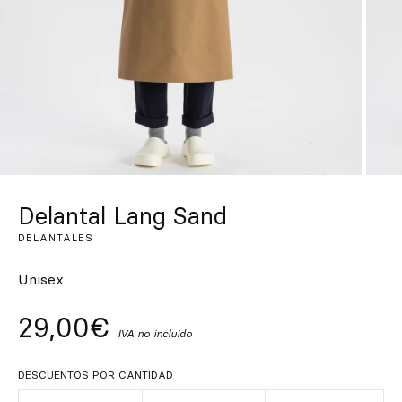
Inspírate
Buscar
ES
EN
FR
DE
IT
PT
Delantal Lang Sand
DELANTALES
Unisex
29,00€
IVA no incluido
DESCUENTOS POR CANTIDAD