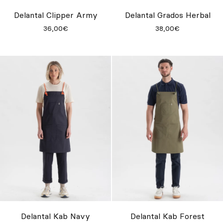
Inspírate
Delantal Clipper Army
Delantal Grados Herbal
36,00€
38,00€
Buscar
ES
EN
FR
DE
IT
PT
Delantal Kab Navy
Delantal Kab Forest