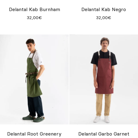
Inspírate
Delantal Kab Burnham
Delantal Kab Negro
32,00€
32,00€
Buscar
ES
EN
FR
DE
IT
PT
Delantal Root Greenery
Delantal Garbo Garnet