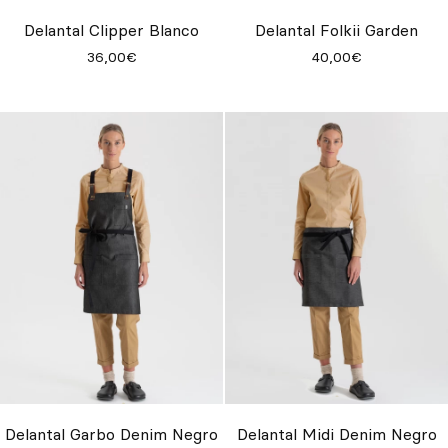
Inspírate
Delantal Clipper Blanco
Delantal Folkii Garden
36,00€
40,00€
Buscar
ES
EN
FR
DE
IT
PT
Delantal Garbo Denim Negro
Delantal Midi Denim Negro