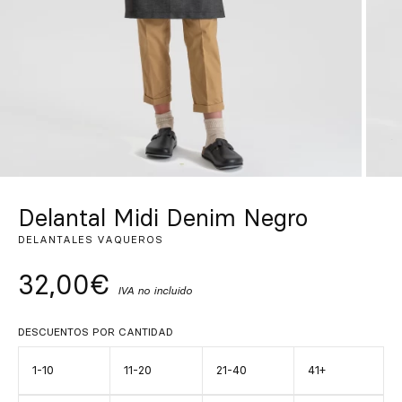
Inspírate
Buscar
ES
EN
FR
DE
IT
PT
Delantal Midi Denim Negro
DELANTALES VAQUEROS
32,00€
IVA no incluido
DESCUENTOS POR CANTIDAD
1-10
11-20
21-40
41+