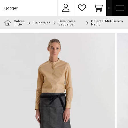
Most
Qooqer
0
Área
Lista
Carrito
men
de
de
usuarios
deseos
Volver
Delantales
Delantal Midi Denim
Delantales
Elige tu uniforme
Inicio
vaqueros
Negro
Delantales
Ropa
Calzado
Accesorios
Chef
Personalizado