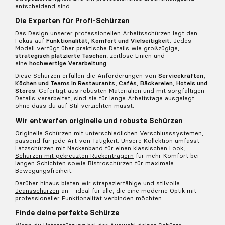
entscheidend sind.
Die Experten für Profi-Schürzen
Das Design unserer professionellen Arbeitsschürzen legt den
Fokus auf
Funktionalität, Komfort und Vielseitigkeit
. Jedes
Modell verfügt über praktische Details wie großzügige,
strategisch platzierte Taschen
, zeitlose Linien und
eine
hochwertige Verarbeitung
.
Diese Schürzen erfüllen die Anforderungen von
Servicekräften
,
Köchen und Teams in Restaurants, Cafés, Bäckereien, Hotels und
Stores
. Gefertigt aus robusten Materialien und mit sorgfältigen
Details verarbeitet, sind sie für lange Arbeitstage ausgelegt:
ohne dass du auf Stil verzichten musst.
Wir entwerfen originelle und robuste Schürzen
Originelle Schürzen mit unterschiedlichen Verschlusssystemen,
passend für jede Art von Tätigkeit. Unsere Kollektion umfasst
Latzschürzen mit Nackenband
für einen klassischen Look,
Schürzen mit gekreuzten Rückenträgern
für mehr Komfort bei
langen Schichten sowie
Bistroschürzen
für maximale
Bewegungsfreiheit.
Darüber hinaus bieten wir strapazierfähige und stilvolle
Jeansschürzen
an – ideal für alle, die eine moderne Optik mit
professioneller Funktionalität verbinden möchten.
Finde deine perfekte Schürze