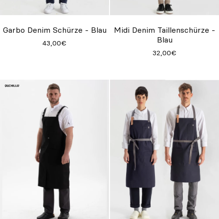
Individuell
Inspiration
Garbo Denim Schürze - Blau
Midi Denim Taillenschürze -
Blau
43,00€
Suchen
32,00€
DE
ES
EN
FR
IT
PT
Whatsapp
+34 623 602 471
Contact
Contact
with
with
Qooqer
Qooqer
by
by
Whatsapp
Phone