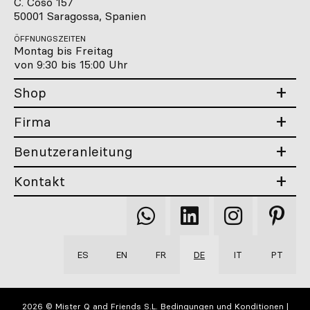
C. Coso 157
50001 Saragossa, Spanien
ÖFFNUNGSZEITEN
Montag bis Freitag
von 9:30 bis 15:00 Uhr
Shop
Firma
Benutzeranleitung
Kontakt
Qooqer
Qooqer
Qooqer
Qooqer
WhatsApp
Linkedin
Instagram
Pintere
ES
EN
FR
DE
IT
PT
2026 © Mister Q and Friends S.L.
Bedingungen und Konditionen
|