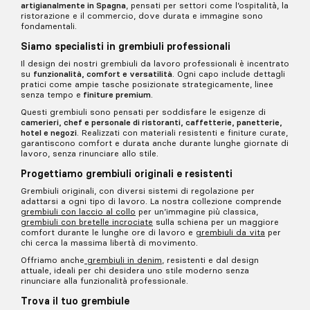
Grembiuli
Concepiti come un nuovo modo di intendere
l'abbigliamento da lavoro, questi grembiuli
diventano capi esclusivi in cui la funzionalità
si unisce al design. Realizzati con materiali
resistenti in grado di sopportare ritmi di
lavoro elevati.
Grembiuli professionali progettati per offrire
resistenza, comfort
e design nell’uso quotidiano.
Capi di alta qualità,
realizzati
artigianalmente in Spagna
, pensati per settori come l’ospitalità, la
ristorazione e il commercio, dove durata e immagine sono
fondamentali.
Siamo specialisti in grembiuli professionali
Il design dei nostri grembiuli da lavoro professionali è incentrato
su
funzionalità, comfort e versatilità
. Ogni capo include dettagli
pratici come ampie tasche posizionate strategicamente, linee
senza tempo e
finiture premium
.