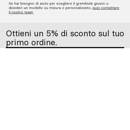
Questi grembiuli sono pensati per soddisfare le esigenze di
camerieri, chef e personale di ristoranti, caffetterie, panetterie,
hotel e negozi
. Realizzati con materiali resistenti e finiture curate,
garantiscono comfort e durata anche durante lunghe giornate di
lavoro, senza rinunciare allo stile.
Progettiamo grembiuli originali e resistenti
Grembiuli originali, con diversi sistemi di regolazione per
adattarsi a ogni tipo di lavoro. La nostra collezione comprende
grembiuli con laccio al collo
per un’immagine più classica,
grembiuli con bretelle incrociate
sulla schiena per un maggiore
comfort durante le lunghe ore di lavoro e
grembiuli da vita
per
chi cerca la massima libertà di movimento.
Offriamo anche
grembiuli in denim
, resistenti e dal design
attuale, ideali per chi desidera uno stile moderno senza
rinunciare alla funzionalità professionale.
Trova il tuo grembiule
Se hai bisogno di aiuto per scegliere il grembiule giusto o
desideri un modello su misura o personalizzato,
puoi contattare
il nostro team
.
Ottieni un 5% di sconto sul tuo
primo ordine.