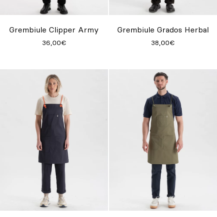
Su misura
Lasciati ispirare
Grembiule Clipper Army
Grembiule Grados Herbal
36,00€
38,00€
Cerca
IT
ES
EN
FR
DE
PT