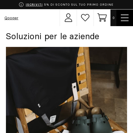
ISCRIVITI
5% DI SCONTO SUL TUO PRIMO ORDINE
Most
Qooqer
0
Area
Lista
Carrello
men
utente
dei
desideri
Soluzioni per le aziende
Scegli la tua uniforme
Grembiuli
Abbigliamento
Calzature
Accessori
Chef