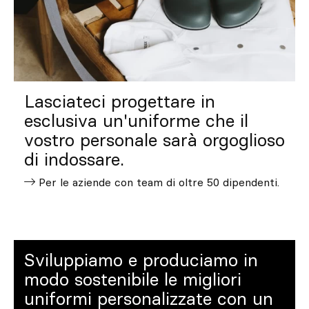
Su misura
Lasciati ispirare
Cerca
Lasciateci progettare in
esclusiva un'uniforme che il
IT
ES
EN
FR
DE
PT
vostro personale sarà orgoglioso
di indossare.
Per le aziende con team di oltre 50 dipendenti.
Sviluppiamo e produciamo in
modo sostenibile le migliori
uniformi personalizzate con un