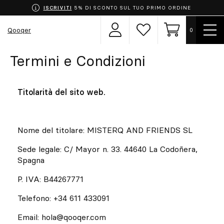
ISCRIVITI
5% DI SCONTO SUL TUO PRIMO ORDINE
Most
Qooqer
0
Area
Lista
Carrello
men
utente
dei
desideri
Termini e Condizioni
Scegli la tua uniforme
Grembiuli
Titolarità del sito web.
Abbigliamento
Nome del titolare: MISTERQ AND FRIENDS SL
Calzature
Sede legale: C/ Mayor n. 33. 44640 La Codoñera,
Spagna
Accessori
P. IVA: B44267771
Chef
Telefono: +34 611 433091
Email: hola@qooqer.com