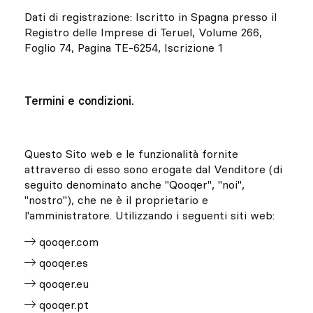
Su misura
Dati di registrazione: Iscritto in Spagna presso il
Registro delle Imprese di Teruel, Volume 266,
Lasciati ispirare
Foglio 74, Pagina TE-6254, Iscrizione 1
Cerca
Termini e condizioni.
IT
ES
EN
FR
DE
PT
Questo Sito web e le funzionalità fornite
attraverso di esso sono erogate dal Venditore (di
seguito denominato anche "Qooqer", "noi",
"nostro"), che ne è il proprietario e
l'amministratore. Utilizzando i seguenti siti web:
qooqer.com
qooqer.es
qooqer.eu
qooqer.pt