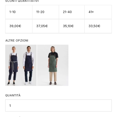
SCONTI QUANTITATIVI
1-10
11-20
21-40
41+
39,00€
37,05€
35,10€
33,50€
ALTRE OPZIONI
QUANTITÀ
Quantità