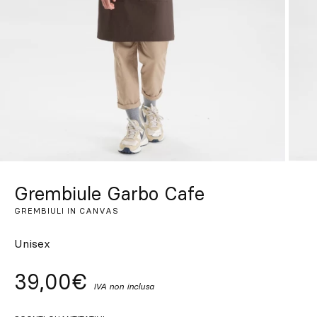
Su misura
Lasciati ispirare
Cerca
IT
ES
EN
FR
DE
PT
Grembiule Garbo Cafe
GREMBIULI IN CANVAS
Unisex
39,00€
IVA non inclusa