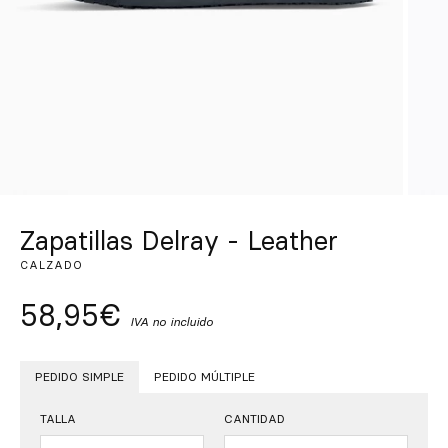
Inspírate
Buscar
ES
EN
FR
DE
IT
PT
Zapatillas Delray - Leather
CALZADO
58,95€
IVA no incluido
PEDIDO SIMPLE
PEDIDO MÚLTIPLE
TALLA
CANTIDAD
Cantidad