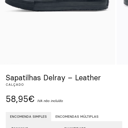
Personalizado
Inspire-se
Procurar
PT
ES
EN
FR
DE
IT
Sapatilhas Delray – Leather
CALÇADO
58,95€
IVA não incluído
ENCOMENDA SIMPLES
ENCOMENDAS MÚLTIPLAS