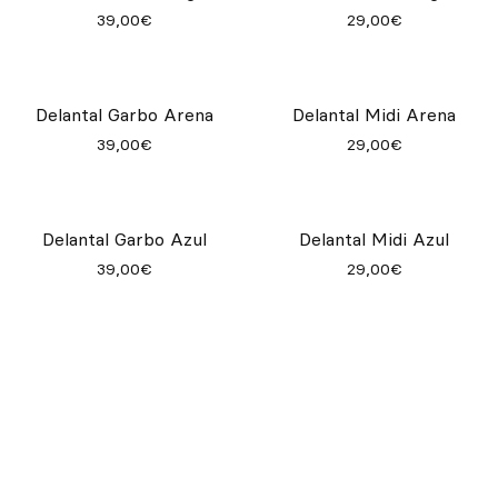
39,00€
29,00€
Delantal Garbo Arena
Delantal Midi Arena
39,00€
29,00€
Delantal Garbo Azul
Delantal Midi Azul
39,00€
29,00€
Delantal Moka Navy
Delantal Clipper Gris
45,00€
36,00€
Pantalón Plus Chef Negro
Birkenstock Boston Pro Java