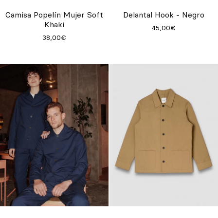
Inspírate
Camisa Popelín Mujer Soft
Delantal Hook - Negro
Khaki
45,00€
Buscar
38,00€
ES
EN
FR
DE
IT
PT