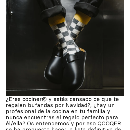
Inspírate
Buscar
ES
EN
FR
DE
IT
PT
¿Eres cociner@ y estás cansado de que te
regalen bufandas por Navidad?, ¿hay un
profesional de la cocina en tu familia y
nunca encuentras el regalo perfecto para
él/ella? Os entendemos y por eso QOOQER
se ha propuesto hacer la lista definitiva de