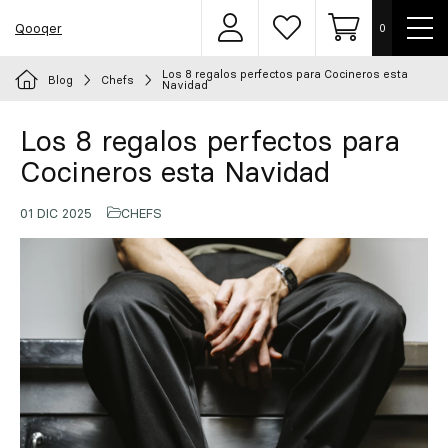
Most
Qooqer
0
Área
Lista
Carrito
men
de
de
usuarios
deseos
Los 8 regalos perfectos para Cocineros esta
Blog
Chefs
Elige tu uniforme
Navidad
Los 8 regalos perfectos para
Delantales
Cocineros esta Navidad
Ropa
01 DIC 2025
CHEFS
Calzado
Accesorios
Chef
Personalizado