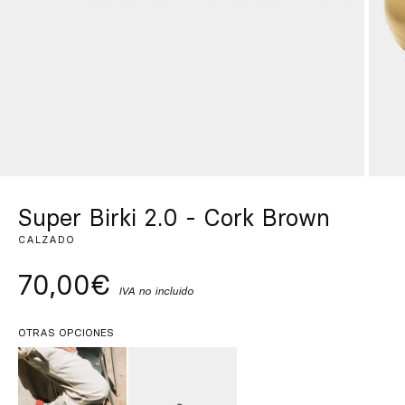
Inspírate
Buscar
ES
EN
FR
DE
IT
PT
Super Birki 2.0 - Cork Brown
CALZADO
70,00€
IVA no incluido
OTRAS OPCIONES