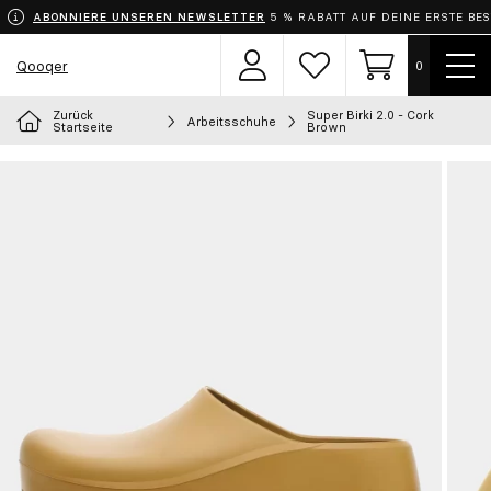
ABONNIERE UNSEREN NEWSLETTER
5 % RABATT AUF DEINE ERSTE BE
Menü
Qooqer
0
Benutzerbereich
Wunschzettel
Einkaufswage
zeige
Zurück
Super Birki 2.0 - Cork
Arbeitsschuhe
Wähle dein Outfit
Startseite
Brown
Schürzen
Bekleidung
Schuhe
Accessoires
Chef