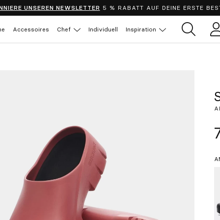
NNIERE UNSEREN NEWSLETTER
5 % RABATT AUF DEINE ERSTE BES
he
Accessoires
Chef
Individuell
Inspiration
B
S
A
A