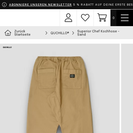
ABONNIERE UNSEREN NEWSLETTER
5 % RABATT AUF DEINE ERSTE BE
Menü
0
Benutzerbereich
Wunschzettel
Einkaufswage
zeige
Zurück
Superior Chef Kochhose -
QUCHILLO®
Wähle dein Outfit
Startseite
Sand
Schürzen
Bekleidung
Schuhe
Accessoires
Chef