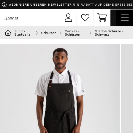
ABONNIERE UNSEREN NEWSLETTER
5 % RABATT AUF DEINE ERSTE BE
Menü
Qooqer
0
Benutzerbereich
Wunschzettel
Einkaufswage
zeige
Zurück
Canvas-
Grados Schürze -
Schürzen
Wähle dein Outfit
Startseite
Schürzen
Schwarz
Schürzen
Bekleidung
Schuhe
Accessoires
Chef