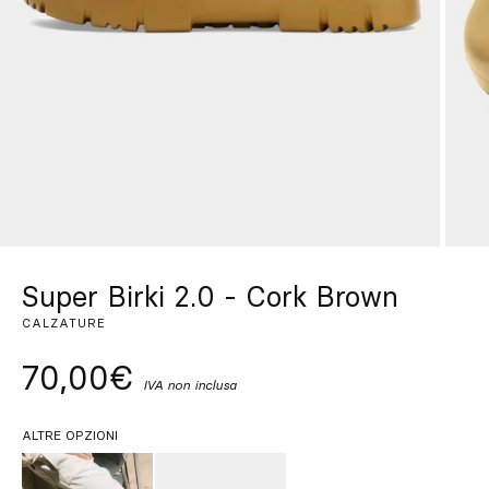
Su misura
Lasciati ispirare
Cerca
IT
ES
EN
FR
DE
PT
Super Birki 2.0 - Cork Brown
CALZATURE
70,00€
IVA non inclusa
ALTRE OPZIONI