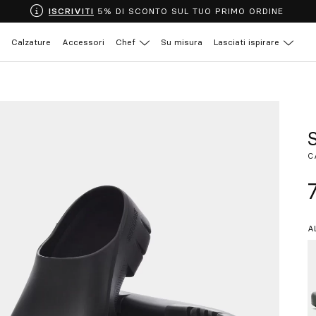
ISCRIVITI
5% DI SCONTO SUL TUO PRIMO ORDINE
Calzature
Accessori
Chef
Su misura
Lasciati ispirare
S
C
A