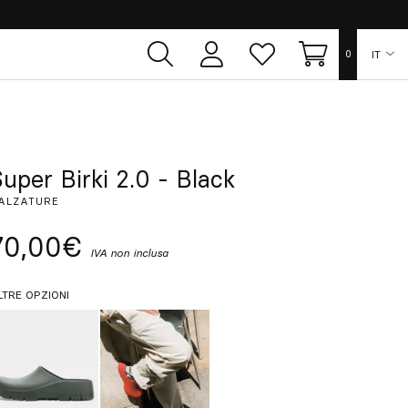
IT
0
Area
Lista
Carrello
utente
dei
desideri
ES
EN
uper Birki 2.0 - Black
ALZATURE
FR
70,00€
IVA non inclusa
DE
LTRE OPZIONI
PT