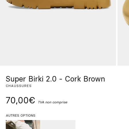
Sur mesure
S’inspirer
Rechercher
FR
ES
EN
DE
IT
PT
Super Birki 2.0 - Cork Brown
CHAUSSURES
70,00€
TVA non comprise
AUTRES OPTIONS