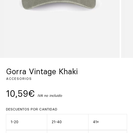
Inspírate
Buscar
ES
EN
FR
DE
IT
PT
Gorra Vintage Khaki
ACCESORIOS
10,59€
IVA no incluido
DESCUENTOS POR CANTIDAD
1-20
21-40
41+