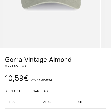
Inspírate
Buscar
ES
EN
FR
DE
IT
PT
Gorra Vintage Almond
ACCESORIOS
10,59€
IVA no incluido
DESCUENTOS POR CANTIDAD
1-20
21-40
41+