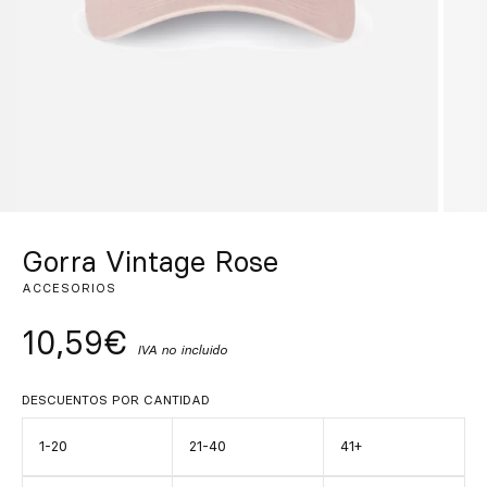
Inspírate
Buscar
ES
EN
FR
DE
IT
PT
Gorra Vintage Rose
ACCESORIOS
10,59€
IVA no incluido
DESCUENTOS POR CANTIDAD
1-20
21-40
41+