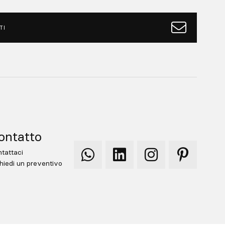
TI
ontatto
tattaci
Qooqer
Qooqer
Qooqer
Qooqer
hiedi un preventivo
WhatsApp
Linkedin
Instagram
Pinterest