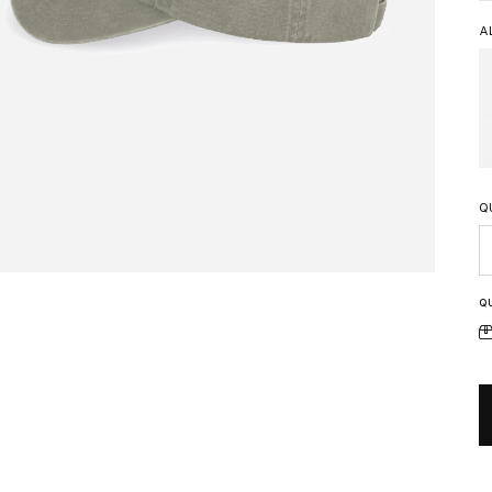
A
Q
Q
Q