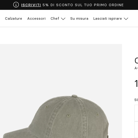
ISCRIVITI
5% DI SCONTO SUL TUO PRIMO ORDINE
Calzature
Accessori
Chef
Su misura
Lasciati ispirare
A
S