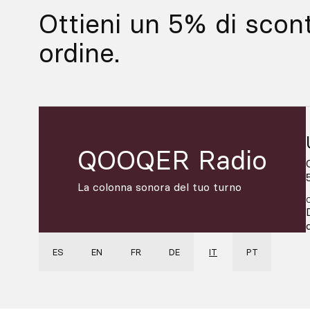
Ottieni un 5% di scon
ordine.
QOOQER Radio
La colonna sonora del tuo turno
ES
EN
FR
DE
IT
PT