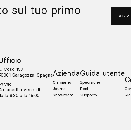
to sul tuo primo
ISCRIVI
Ufficio
C. Coso 157
Azienda
Guida utente
50001 Saragozza, Spagna
C
Chi siamo
Spedizione
ORARIO
Journal
Resi
Con
Da lunedì a venerdì
dalle 9:30 alle 15:00
Showroom
Supporto
Ric