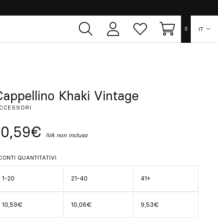
IT
0
Area
Lista
Carrello
utente
dei
desideri
ES
EN
Cappellino Khaki Vintage
CCESSORI
FR
10,59€
IVA non inclusa
DE
CONTI QUANTITATIVI
PT
1-20
21-40
41+
10,59€
10,06€
9,53€