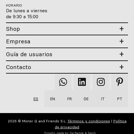
HORARIO
De lunes a viernes
de 9:30 a 15:00
Shop
Empresa
Guía de usuarios
Contacto
Qooqer
Qooqer
Qooqer
Qooqer
WhatsApp
Linkedin
Instagram
Pintere
ES
EN
FR
DE
IT
PT
2026 © Mister Q and Friends S.L.
Términos y condiciones
|
Política
de privacidad
Proudly made by
De Ramos & Serch