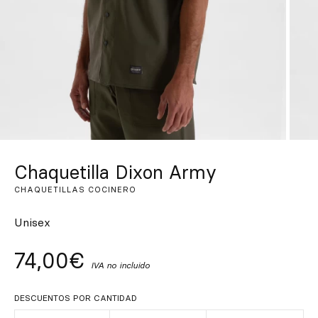
Inspírate
Buscar
ES
EN
FR
DE
IT
PT
Chaquetilla Dixon Army
CHAQUETILLAS COCINERO
Unisex
74,00€
IVA no incluido
DESCUENTOS POR CANTIDAD