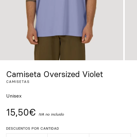
Inspírate
Buscar
ES
EN
FR
DE
IT
PT
Camiseta Oversized Violet
CAMISETAS
Unisex
15,50€
IVA no incluido
DESCUENTOS POR CANTIDAD