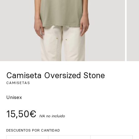
Inspírate
Buscar
ES
EN
FR
DE
IT
PT
Camiseta Oversized Stone
CAMISETAS
Unisex
15,50€
IVA no incluido
DESCUENTOS POR CANTIDAD