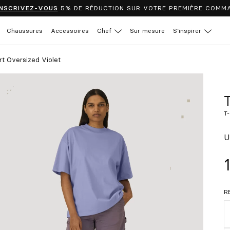
INSCRIVEZ-VOUS
5% DE RÉDUCTION SUR VOTRE PREMIÈRE COMM
Chaussures
Accessoires
Chef
Sur mesure
S’inspirer
irt Oversized Violet
T
T
U
R