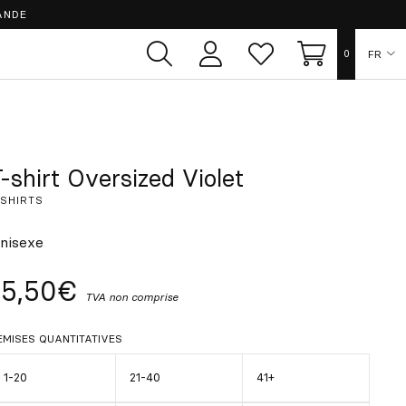
ANDE
FR
0
Espace
Liste
Panier
utilisateur
de
souhaits
ES
EN
-shirt Oversized Violet
-SHIRTS
DE
nisexe
IT
15,50€
TVA non comprise
PT
EMISES QUANTITATIVES
1-20
21-40
41+