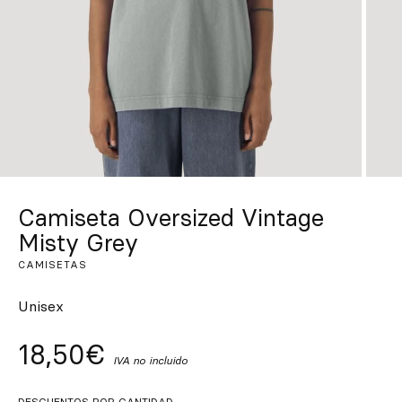
Inspírate
Buscar
ES
EN
FR
DE
IT
PT
Camiseta Oversized Vintage
Misty Grey
CAMISETAS
Unisex
18,50€
IVA no incluido
DESCUENTOS POR CANTIDAD