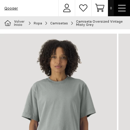
Most
Qooqer
0
Área
Lista
Carrito
men
de
de
usuarios
deseos
Volver
Camiseta Oversized Vintage
Ropa
Camisetas
Elige tu uniforme
Inicio
Misty Grey
Delantales
Ropa
Calzado
Accesorios
Chef
Personalizado