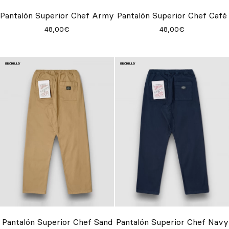
Inspírate
Pantalón Superior Chef Army
Pantalón Superior Chef Café
48,00€
48,00€
Buscar
ES
EN
FR
DE
IT
PT
Pantalón Superior Chef Sand
Pantalón Superior Chef Navy