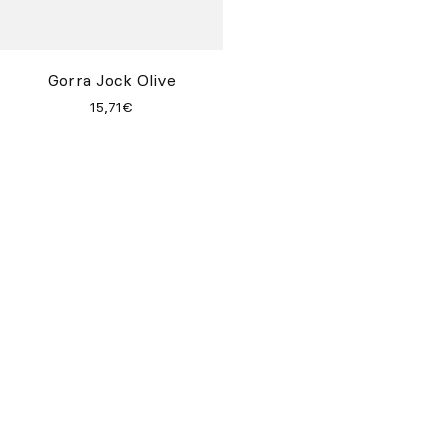
Gorra Jock Olive
Gorra Jock Dark Grey
15,71€
15,71€
Gorra Jock Khaki
15,71€