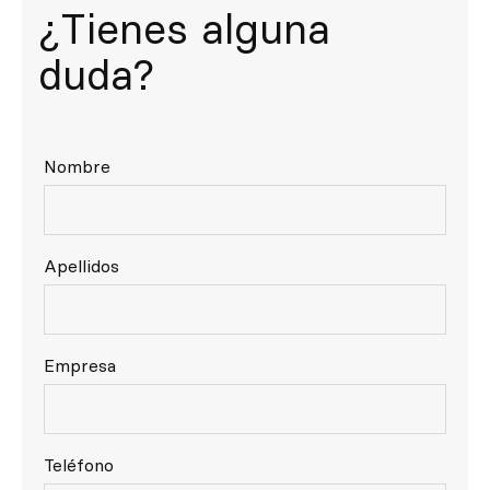
¿Tienes alguna
Inspírate
duda?
Buscar
ES
EN
FR
DE
IT
PT
Nombre
Apellidos
Empresa
Teléfono