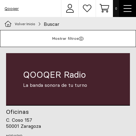
Most
Qooqer
0
Área
Lista
Carrito
men
de
de
usuarios
deseos
Buscar
Volver Inicio
Elige tu uniforme
Mostrar filtros
Delantales
Ropa
QOOQER Radio
Calzado
La banda sonora de tu turno
Accesorios
Chef
Oficinas
C. Coso 157
50001 Zaragoza
Personalizado
HORARIO