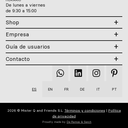
De lunes a viernes
Inspírate
de 9:30 a 15:00
Buscar
Shop
Empresa
ES
EN
FR
DE
IT
PT
Guía de usuarios
Contacto
Qooqer
Qooqer
Qooqer
Qooqer
WhatsApp
Linkedin
Instagram
Pintere
ES
EN
FR
DE
IT
PT
2026 © Mister Q and Friends S.L.
Términos y condiciones
|
Política
de privacidad
Proudly made by
De Ramos & Serch