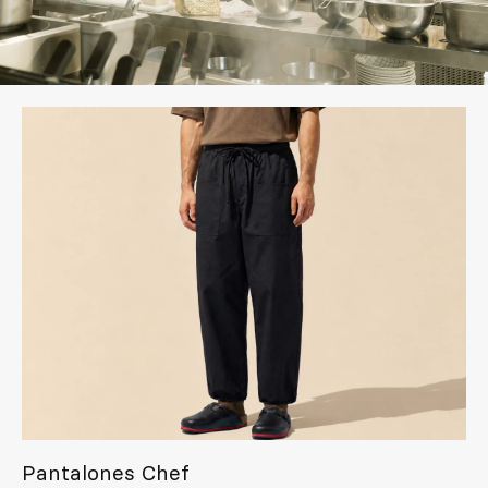
Inspírate
Buscar
ES
EN
FR
DE
IT
PT
Pantalones Chef