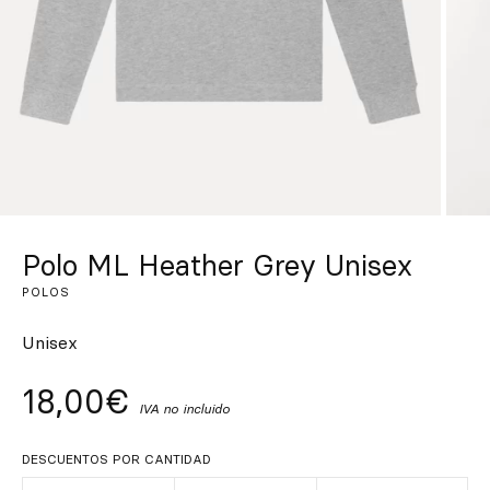
Inspírate
Buscar
ES
EN
FR
DE
IT
PT
Polo ML Heather Grey Unisex
POLOS
Unisex
18,00€
IVA no incluido
DESCUENTOS POR CANTIDAD