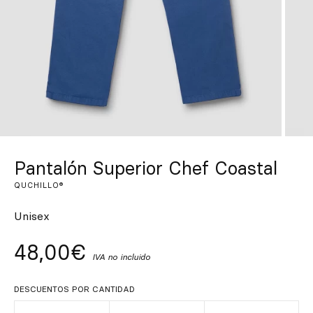
Inspírate
Buscar
ES
EN
FR
DE
IT
PT
Pantalón Superior Chef Coastal
QUCHILLO®
Unisex
48,00€
IVA no incluido
DESCUENTOS POR CANTIDAD