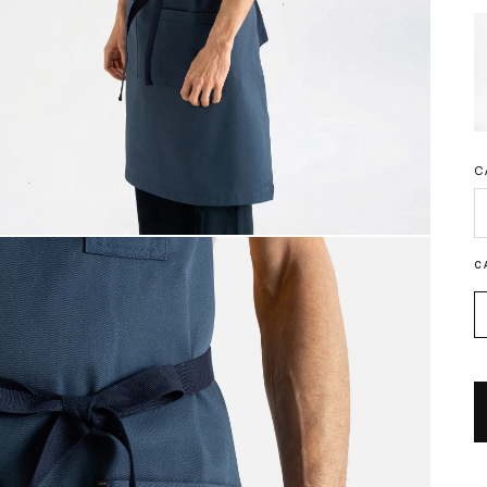
C
C
C