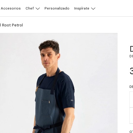
Accesorios
Chef
Personalizado
Inspírate
l Root Petrol
D
D
D
O