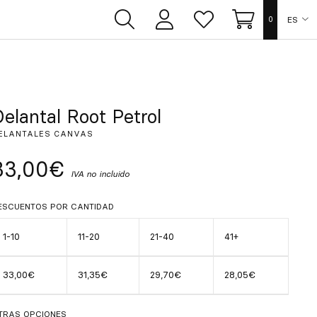
ES
0
Área
Lista
Carrito
de
de
usuarios
deseos
EN
FR
elantal Root Petrol
ELANTALES CANVAS
DE
33,00€
IVA no incluido
IT
ESCUENTOS POR CANTIDAD
PT
1-10
11-20
21-40
41+
33,00€
31,35€
29,70€
28,05€
TRAS OPCIONES