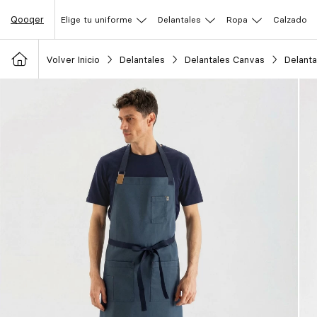
Qooqer
Elige tu uniforme
Delantales
Ropa
Calzado
Volver Inicio
Delantales
Delantales Canvas
Delanta