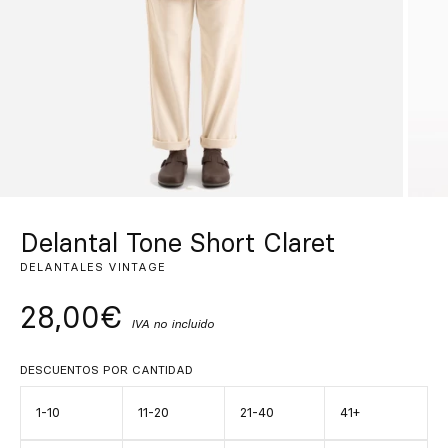
Inspírate
Buscar
ES
EN
FR
DE
IT
PT
Delantal Tone Short Claret
DELANTALES VINTAGE
28,00€
IVA no incluido
DESCUENTOS POR CANTIDAD
1-10
11-20
21-40
41+