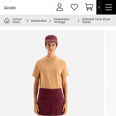
Most
Qooqer
0
Área
Lista
Carrito
men
de
de
usuarios
deseos
Volver
Delantales
Delantal Tone Short
Delantales
Elige tu uniforme
Inicio
Vintage
Claret
Delantales
Ropa
Calzado
Accesorios
Chef
Personalizado