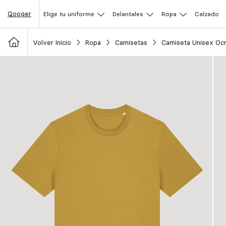
Qooqer
Elige tu uniforme
Delantales
Ropa
Calzado
Volver Inicio
Ropa
Camisetas
Camiseta Unisex Oc