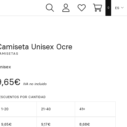
ES
0
Área
Lista
Carrito
de
de
usuarios
deseos
EN
FR
Camiseta Unisex Ocre
AMISETAS
DE
nisex
IT
9,65€
IVA no incluido
PT
ESCUENTOS POR CANTIDAD
1-20
21-40
41+
9,65€
9,17€
8,68€