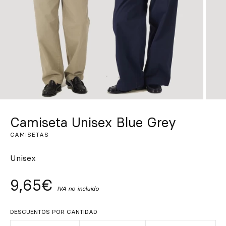
Inspírate
Buscar
ES
EN
FR
DE
IT
PT
Camiseta Unisex Blue Grey
CAMISETAS
Unisex
9,65€
IVA no incluido
DESCUENTOS POR CANTIDAD