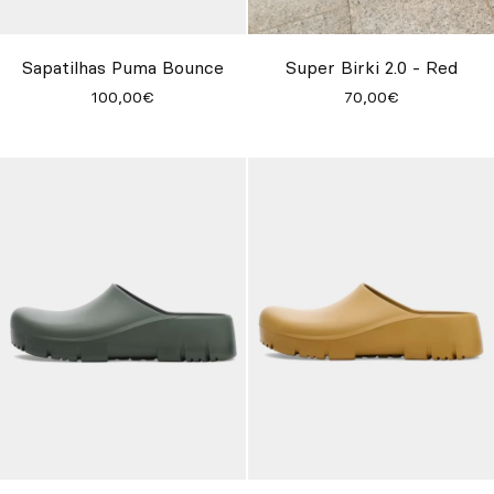
Personalizado
Inspire-se
Sapatilhas Puma Bounce
Super Birki 2.0 - Red
100,00€
70,00€
Procurar
PT
ES
EN
FR
DE
IT