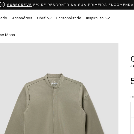
SUBSCREVE
5% DE DESCONTO NA SUA PRIMEIRA ENCOMENDA
çado
Acessórios
Chef
Personalizado
Inspire-se
Jac Moss
J
D