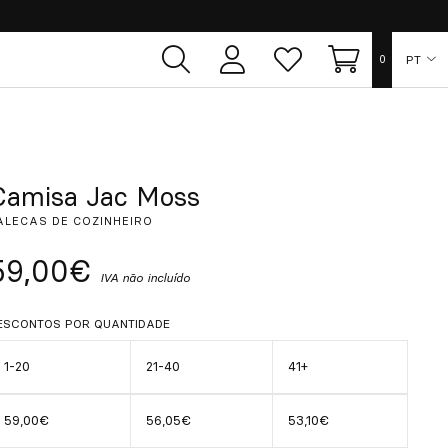
PT
0
Área
Lista
Carrinho
de
de
utilizador
desejos
ES
EN
Camisa Jac Moss
ALECAS DE COZINHEIRO
FR
59,00€
IVA não incluído
DE
ESCONTOS POR QUANTIDADE
IT
1-20
21-40
41+
59,00€
56,05€
53,10€