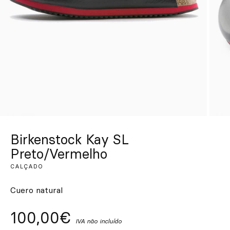
Personalizado
Inspire-se
Procurar
PT
ES
EN
FR
DE
IT
Birkenstock Kay SL
Preto/Vermelho
CALÇADO
Cuero natural
100,00€
IVA não incluído