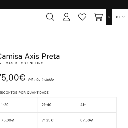
PT
0
Área
Lista
Carrinho
de
de
utilizador
desejos
ES
EN
Camisa Axis Preta
ALECAS DE COZINHEIRO
FR
75,00€
IVA não incluído
DE
ESCONTOS POR QUANTIDADE
IT
1-20
21-40
41+
75,00€
71,25€
67,50€