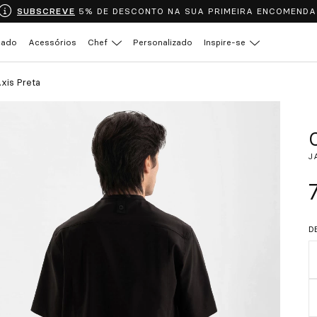
SUBSCREVE
5% DE DESCONTO NA SUA PRIMEIRA ENCOMENDA
çado
Acessórios
Chef
Personalizado
Inspire-se
xis Preta
J
D