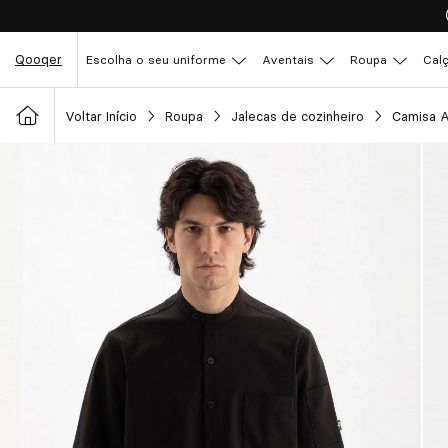
Qooqer
Escolha o seu uniforme
Aventais
Roupa
Cal
Voltar Início
Roupa
Jalecas de cozinheiro
Camisa A