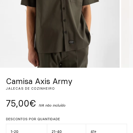
Personalizado
Inspire-se
Procurar
PT
ES
EN
FR
DE
IT
Camisa Axis Army
JALECAS DE COZINHEIRO
75,00€
IVA não incluído
DESCONTOS POR QUANTIDADE
1-20
21-40
41+