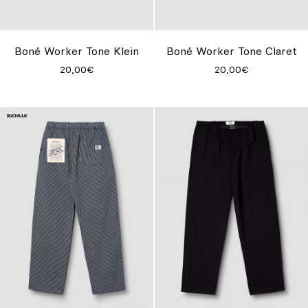
Personalizado
Inspire-se
Boné Worker Tone Klein
Boné Worker Tone Claret
Procurar
20,00€
20,00€
PT
ES
EN
FR
DE
IT