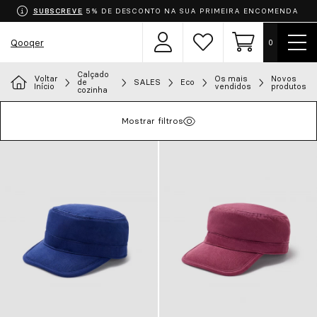
SUBSCREVE
5% DE DESCONTO NA SUA PRIMEIRA ENCOMENDA
Most
Qooqer
0
Área
Lista
Carrinho
men
de
de
utilizador
desejos
Calçado
Voltar
Os mais
Novos
Escolha o seu uniforme
de
SALES
Eco
Início
vendidos
produtos
cozinha
Aventais
Mostrar filtros
Roupa
Calçado
Acessórios
Chef