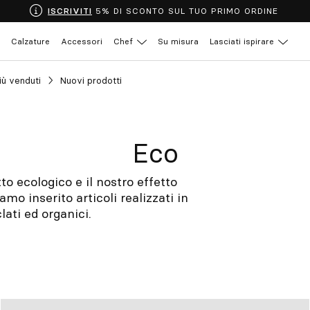
ISCRIVITI
5% DI SCONTO SUL TUO PRIMO ORDINE
Calzature
Accessori
Chef
Su misura
Lasciati ispirare
più venduti
Nuovi prodotti
Eco
o ecologico e il nostro effetto
mo inserito articoli realizzati in
clati ed organici.