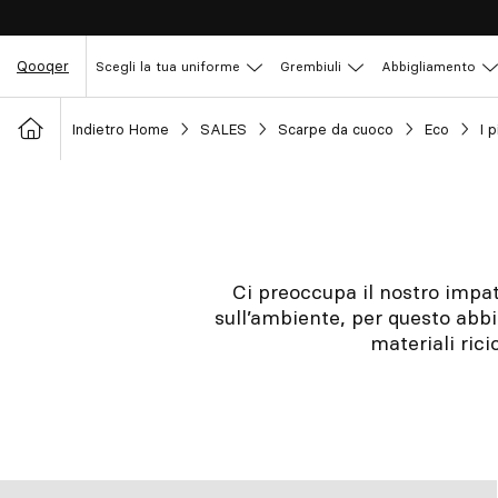
Qooqer
Scegli la tua uniforme
Grembiuli
Abbigliamento
Indietro Home
SALES
Scarpe da cuoco
Eco
I 
Ci preoccupa il nostro impatt
sull’ambiente, per questo abbia
materiali rici