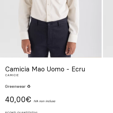
Su misura
Lasciati ispirare
Cerca
IT
ES
EN
FR
DE
PT
Camicia Mao Uomo - Ecru
CAMICIE
Greenwear ♻
40,00€
IVA non inclusa
SCONTI QUANTITATIVI