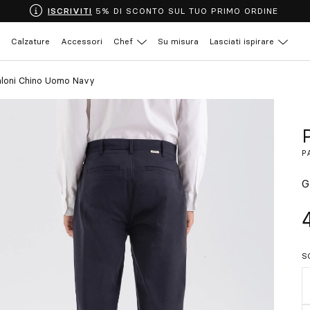
ISCRIVITI
5% DI SCONTO SUL TUO PRIMO ORDINE
Calzature
Accessori
Chef
Su misura
Lasciati ispirare
aloni Chino Uomo Navy
P
G
S