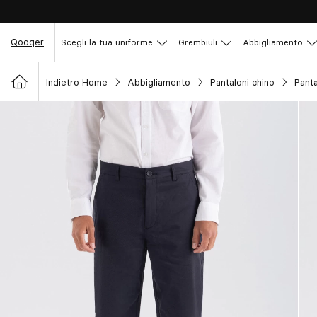
Qooqer
Scegli la tua uniforme
Grembiuli
Abbigliamento
Indietro Home
Abbigliamento
Pantaloni chino
Pant