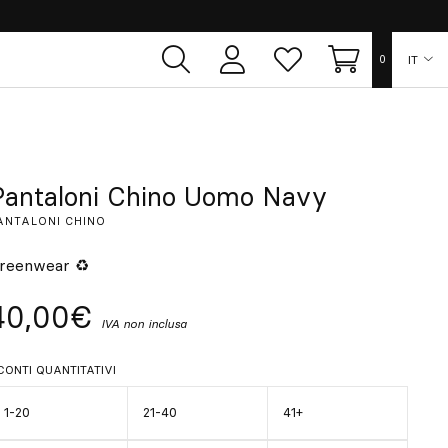
IT
0
Area
Lista
Carrello
utente
dei
desideri
ES
EN
Pantaloni Chino Uomo Navy
ANTALONI CHINO
FR
reenwear ♻
DE
40,00€
IVA non inclusa
PT
CONTI QUANTITATIVI
1-20
21-40
41+