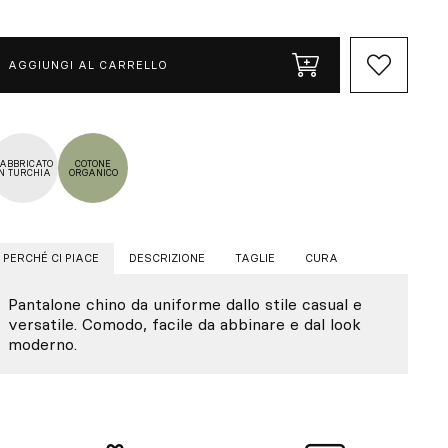
AGGIUNGI AL CARRELLO
ABBRICATO
COTONE
IN TURCHIA
ORGANICO
PERCHÉ CI PIACE
DESCRIZIONE
TAGLIE
CURA
Pantalone chino da uniforme dallo stile casual e
versatile. Comodo, facile da abbinare e dal look
moderno.